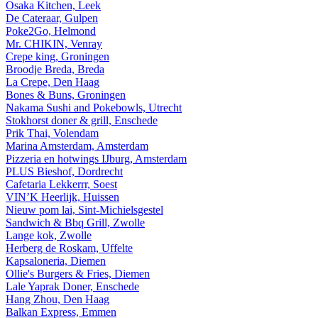
Osaka Kitchen, Leek
De Cateraar, Gulpen
Poke2Go, Helmond
Mr. CHIKIN, Venray
Crepe king, Groningen
Broodje Breda, Breda
La Crepe, Den Haag
Bones & Buns, Groningen
Nakama Sushi and Pokebowls, Utrecht
Stokhorst doner & grill, Enschede
Prik Thai, Volendam
Marina Amsterdam, Amsterdam
Pizzeria en hotwings IJburg, Amsterdam
PLUS Bieshof, Dordrecht
Cafetaria Lekkerrr, Soest
VIN’K Heerlijk, Huissen
Nieuw pom lai, Sint-Michielsgestel
Sandwich & Bbq Grill, Zwolle
Lange kok, Zwolle
Herberg de Roskam, Uffelte
Kapsaloneria, Diemen
Ollie's Burgers & Fries, Diemen
Lale Yaprak Doner, Enschede
Hang Zhou, Den Haag
Balkan Express, Emmen