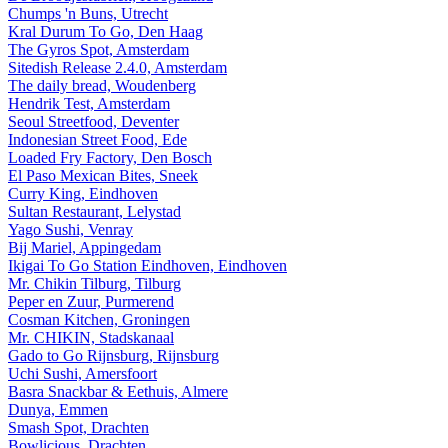
Chumps 'n Buns, Utrecht
Kral Durum To Go, Den Haag
The Gyros Spot, Amsterdam
Sitedish Release 2.4.0, Amsterdam
The daily bread, Woudenberg
Hendrik Test, Amsterdam
Seoul Streetfood, Deventer
Indonesian Street Food, Ede
Loaded Fry Factory, Den Bosch
El Paso Mexican Bites, Sneek
Curry King, Eindhoven
Sultan Restaurant, Lelystad
Yago Sushi, Venray
Bij Mariel, Appingedam
Ikigai To Go Station Eindhoven, Eindhoven
Mr. Chikin Tilburg, Tilburg
Peper en Zuur, Purmerend
Cosman Kitchen, Groningen
Mr. CHIKIN, Stadskanaal
Gado to Go Rijnsburg, Rijnsburg
Uchi Sushi, Amersfoort
Basra Snackbar & Eethuis, Almere
Dunya, Emmen
Smash Spot, Drachten
Bowlicious, Drachten