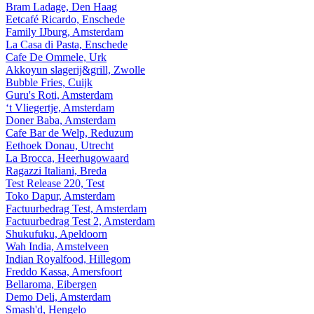
Bram Ladage, Den Haag
Eetcafé Ricardo, Enschede
Family IJburg, Amsterdam
La Casa di Pasta, Enschede
Cafe De Ommele, Urk
Akkoyun slagerij&grill, Zwolle
Bubble Fries, Cuijk
Guru's Roti, Amsterdam
‘t Vliegertje, Amsterdam
Doner Baba, Amsterdam
Cafe Bar de Welp, Reduzum
Eethoek Donau, Utrecht
La Brocca, Heerhugowaard
Ragazzi Italiani, Breda
Test Release 220, Test
Toko Dapur, Amsterdam
Factuurbedrag Test, Amsterdam
Factuurbedrag Test 2, Amsterdam
Shukufuku, Apeldoorn
Wah India, Amstelveen
Indian Royalfood, Hillegom
Freddo Kassa, Amersfoort
Bellaroma, Eibergen
Demo Deli, Amsterdam
Smash'd, Hengelo