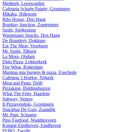
Medineh, Leeuwarden
Cafetaria Schatje Patatje, Groningen
Mikaku, Hillegom
Ribs House, Den Haag
Bombay Junction, Zoetermeer
Sushi, Spijkenisse
Wassenaars Snacks, Den Haag
De Branderij, Dokkum
Eat The Meat, Voorburg
Mr. Sushi, Tilburg
La Mora, Obdam
Dido Pizza, Lekkerkerk
Fire Wing, Rotterdam
Mamma mia burgers & pizza, Enschede
Cafetaria 't Hoekje, Nijkerk
Meat and Pasta, Delft
Pizzaking, Biddinghuizen
What The Fries, Haarlem
Subway, Venray
Il Pizzavendolo, Groningen
Snackbar De Guis, Zaandijk
Mr. Papi, Schagen
Pino Fastfood, Waddinxveen
Kumpir Eindhoven, Eindhoven
FEBO, Zwolle