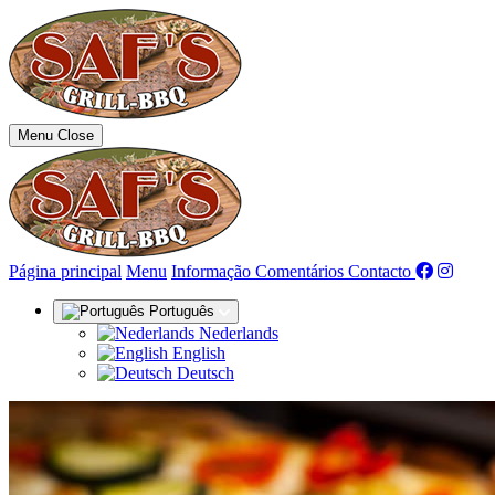
Menu
Close
(actual)
Página principal
Menu
Informação
Comentários
Contacto
Português
Nederlands
English
Deutsch