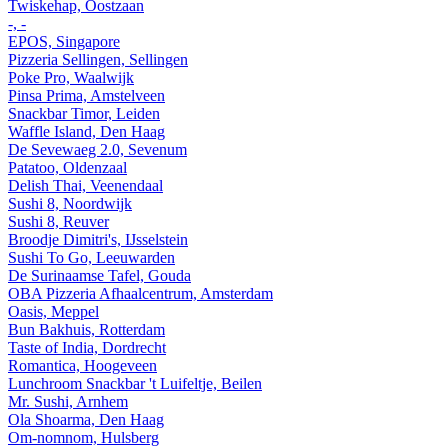
Twiskehap, Oostzaan
-, -
EPOS, Singapore
Pizzeria Sellingen, Sellingen
Poke Pro, Waalwijk
Pinsa Prima, Amstelveen
Snackbar Timor, Leiden
Waffle Island, Den Haag
De Sevewaeg 2.0, Sevenum
Patatoo, Oldenzaal
Delish Thai, Veenendaal
Sushi 8, Noordwijk
Sushi 8, Reuver
Broodje Dimitri's, IJsselstein
Sushi To Go, Leeuwarden
De Surinaamse Tafel, Gouda
OBA Pizzeria Afhaalcentrum, Amsterdam
Oasis, Meppel
Bun Bakhuis, Rotterdam
Taste of India, Dordrecht
Romantica, Hoogeveen
Lunchroom Snackbar 't Luifeltje, Beilen
Mr. Sushi, Arnhem
Ola Shoarma, Den Haag
Om-nomnom, Hulsberg