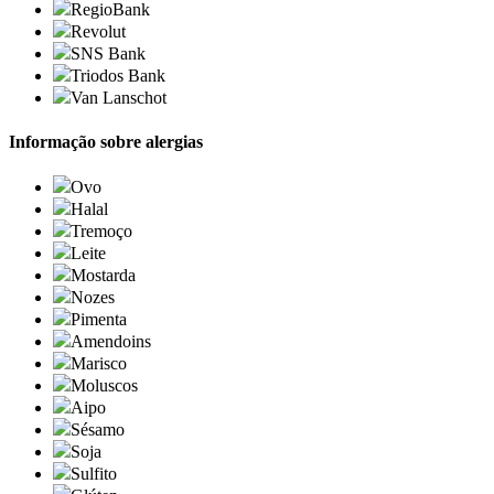
RegioBank
Revolut
SNS Bank
Triodos Bank
Van Lanschot
Informação sobre alergias
Ovo
Halal
Tremoço
Leite
Mostarda
Nozes
Pimenta
Amendoins
Marisco
Moluscos
Aipo
Sésamo
Soja
Sulfito