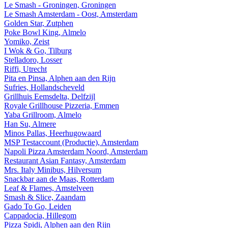
Le Smash - Groningen, Groningen
Le Smash Amsterdam - Oost, Amsterdam
Golden Star, Zutphen
Poke Bowl King, Almelo
Yomiko, Zeist
I Wok & Go, Tilburg
Stelladoro, Losser
Riffi, Utrecht
Pita en Pinsa, Alphen aan den Rijn
Sufries, Hollandscheveld
Grillhuis Eemsdelta, Delfzijl
Royale Grillhouse Pizzeria, Emmen
Yaba Grillroom, Almelo
Han Su, Almere
Minos Pallas, Heerhugowaard
MSP Testaccount (Productie), Amsterdam
Napoli Pizza Amsterdam Noord, Amsterdam
Restaurant Asian Fantasy, Amsterdam
Mrs. Italy Minibus, Hilversum
Snackbar aan de Maas, Rotterdam
Leaf & Flames, Amstelveen
Smash & Slice, Zaandam
Gado To Go, Leiden
Cappadocia, Hillegom
Pizza Spidi, Alphen aan den Rijn