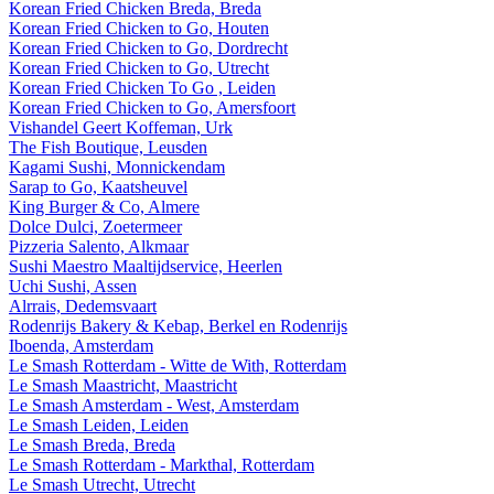
Korean Fried Chicken Breda, Breda
Korean Fried Chicken to Go, Houten
Korean Fried Chicken to Go, Dordrecht
Korean Fried Chicken to Go, Utrecht
Korean Fried Chicken To Go , Leiden
Korean Fried Chicken to Go, Amersfoort
Vishandel Geert Koffeman, Urk
The Fish Boutique, Leusden
Kagami Sushi, Monnickendam
Sarap to Go, Kaatsheuvel
King Burger & Co, Almere
Dolce Dulci, Zoetermeer
Pizzeria Salento, Alkmaar
Sushi Maestro Maaltijdservice, Heerlen
Uchi Sushi, Assen
Alrrais, Dedemsvaart
Rodenrijs Bakery & Kebap, Berkel en Rodenrijs
Iboenda, Amsterdam
Le Smash Rotterdam - Witte de With, Rotterdam
Le Smash Maastricht, Maastricht
Le Smash Amsterdam - West, Amsterdam
Le Smash Leiden, Leiden
Le Smash Breda, Breda
Le Smash Rotterdam - Markthal, Rotterdam
Le Smash Utrecht, Utrecht