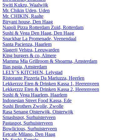
Switi Kukru, Waalwijk
Mr. Chikin Uden, Uden
Mr. CHIKIN, Raalte
Biryani house, Den Haag
Napoli Pizza Rotterdam Zuid, Rotterdam
Sushi & Vega Den Haag, Den Haag
Snackbar La Promenade, Veenendaal
Santa Pacienza, Haarlem
Slagerij Velstra, Leeuwarden
King burgers & co, Almere
Mamma Mia Grillroom & Shoarma, Amsterdam
Ilias pasta, Amsterdam
LELY´S KITCHEN, Lelystad
Ristorante Pizzeria Da Mariuzza, Heerlen
Lekkerzzz Eten & Drinken Kassa 1, Heerenveen
Lekkerzzz Eten & Drinken Kassa 2, Heerenveen
Sushi & Vega Haarlem, Haarlem
Indonesian Street Food Kassa, Ede
Sushi Brothers Zwolle, Zwolle
Rasa Senang Oisterwijk, Oisterwijk
Smashspot, Surhuisterveen
Pastaspot, Surhuisterveen
Bowlicious, Surhuisterveen
Eetcafe Milano, Den Haag
Mr. Sushi, Ermelo