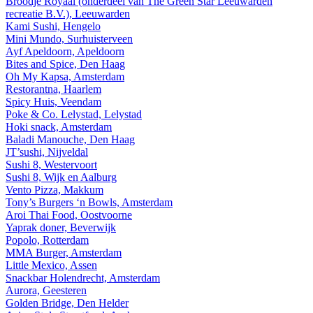
Broodje Royaal (onderdeel van The Green Star Leeuwarden
recreatie B.V.), Leeuwarden
Kami Sushi, Hengelo
Mini Mundo, Surhuisterveen
Ayf Apeldoorn, Apeldoorn
Bites and Spice, Den Haag
Oh My Kapsa, Amsterdam
Restorantna, Haarlem
Spicy Huis, Veendam
Poke & Co. Lelystad, Lelystad
Hoki snack, Amsterdam
Baladi Manouche, Den Haag
JT’sushi, Nijveldal
Sushi 8, Westervoort
Sushi 8, Wijk en Aalburg
Vento Pizza, Makkum
Tony’s Burgers ‘n Bowls, Amsterdam
Aroi Thai Food, Oostvoorne
Yaprak doner, Beverwijk
Popolo, Rotterdam
MMA Burger, Amsterdam
Little Mexico, Assen
Snackbar Holendrecht, Amsterdam
Aurora, Geesteren
Golden Bridge, Den Helder