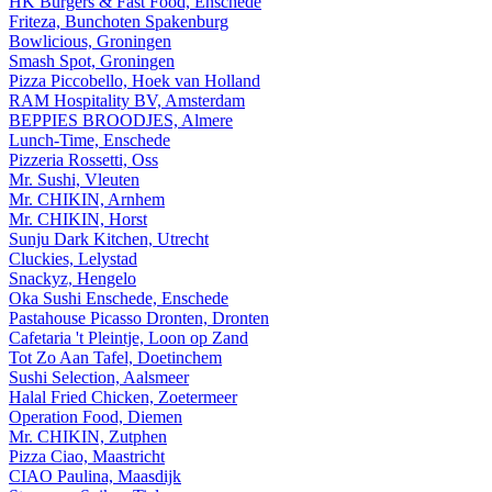
HK Burgers & Fast Food, Enschede
Friteza, Bunchoten Spakenburg
Bowlicious, Groningen
Smash Spot, Groningen
Pizza Piccobello, Hoek van Holland
RAM Hospitality BV, Amsterdam
BEPPIES BROODJES, Almere
Lunch-Time, Enschede
Pizzeria Rossetti, Oss
Mr. Sushi, Vleuten
Mr. CHIKIN, Arnhem
Mr. CHIKIN, Horst
Sunju Dark Kitchen, Utrecht
Cluckies, Lelystad
Snackyz, Hengelo
Oka Sushi Enschede, Enschede
Pastahouse Picasso Dronten, Dronten
Cafetaria 't Pleintje, Loon op Zand
Tot Zo Aan Tafel, Doetinchem
Sushi Selection, Aalsmeer
Halal Fried Chicken, Zoetermeer
Operation Food, Diemen
Mr. CHIKIN, Zutphen
Pizza Ciao, Maastricht
CIAO Paulina, Maasdijk