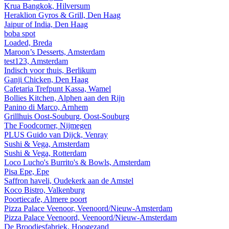
Krua Bangkok, Hilversum
Heraklion Gyros & Grill, Den Haag
Jaipur of India, Den Haag
boba spot
Loaded, Breda
Maroon’s Desserts, Amsterdam
test123, Amsterdam
Indisch voor thuis, Berlikum
Ganji Chicken, Den Haag
Cafetaria Trefpunt Kassa, Wamel
Bollies Kitchen, Alphen aan den Rijn
Panino di Marco, Arnhem
Grillhuis Oost-Souburg, Oost-Souburg
The Foodcorner, Nijmegen
PLUS Guido van Dijck, Venray
Sushi & Vega, Amsterdam
Sushi & Vega, Rotterdam
Loco Lucho's Burrito's & Bowls, Amsterdam
Pisa Epe, Epe
Saffron haveli, Oudekerk aan de Amstel
Koco Bistro, Valkenburg
Poortiecafe, Almere poort
Pizza Palace Veenoor, Veenoord/Nieuw-Amsterdam
Pizza Palace Veenoord, Veenoord/Nieuw-Amsterdam
De Broodjesfabriek, Hoogezand