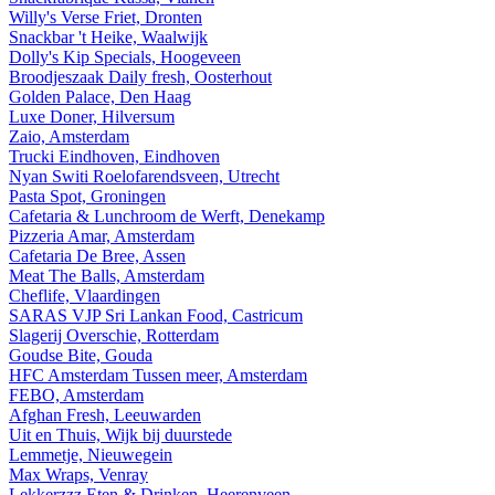
Willy's Verse Friet, Dronten
Snackbar 't Heike, Waalwijk
Dolly's Kip Specials, Hoogeveen
Broodjeszaak Daily fresh, Oosterhout
Golden Palace, Den Haag
Luxe Doner, Hilversum
Zaio, Amsterdam
Trucki Eindhoven, Eindhoven
Nyan Switi Roelofarendsveen, Utrecht
Pasta Spot, Groningen
Cafetaria & Lunchroom de Werft, Denekamp
Pizzeria Amar, Amsterdam
Cafetaria De Bree, Assen
Meat The Balls, Amsterdam
Cheflife, Vlaardingen
SARAS VJP Sri Lankan Food, Castricum
Slagerij Overschie, Rotterdam
Goudse Bite, Gouda
HFC Amsterdam Tussen meer, Amsterdam
FEBO, Amsterdam
Afghan Fresh, Leeuwarden
Uit en Thuis, Wijk bij duurstede
Lemmetje, Nieuwegein
Max Wraps, Venray
Lekkerzzz Eten & Drinken, Heerenveen