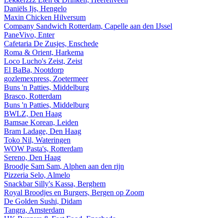
Daniëls Ijs, Hengelo
Maxin Chicken Hilversum
Company Sandwich Rotterdam, Capelle aan den IJssel
PaneVivo, Enter
Cafetaria De Zusjes, Enschede
Roma & Orient, Harkema
Loco Lucho's Zeist, Zeist
El BaBa, Nootdorp
gozlemexpress, Zoetermeer
Buns 'n Patties, Middelburg
Brasco, Rotterdam
Buns 'n Patties, Middelburg
BWLZ, Den Haag
Bamsae Korean, Leiden
Bram Ladage, Den Haag
Toko Nil, Wateringen
WOW Pasta's, Rotterdam
Sereno, Den Haag
Broodje Sam Sam, Alphen aan den rijn
Pizzeria Selo, Almelo
Snackbar Silly's Kassa, Berghem
Royal Broodjes en Burgers, Bergen op Zoom
De Golden Sushi, Didam
Tangra, Amsterdam