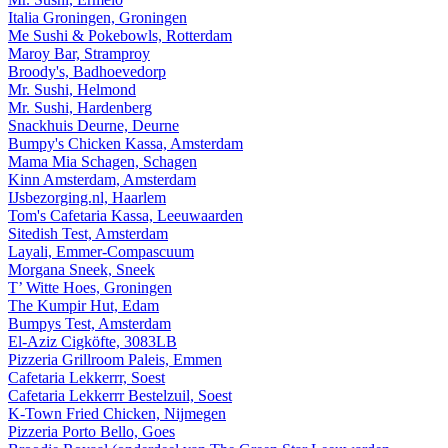
Italia Groningen, Groningen
Me Sushi & Pokebowls, Rotterdam
Maroy Bar, Stramproy
Broody's, Badhoevedorp
Mr. Sushi, Helmond
Mr. Sushi, Hardenberg
Snackhuis Deurne, Deurne
Bumpy's Chicken Kassa, Amsterdam
Mama Mia Schagen, Schagen
Kinn Amsterdam, Amsterdam
IJsbezorging.nl, Haarlem
Tom's Cafetaria Kassa, Leeuwaarden
Sitedish Test, Amsterdam
Layali, Emmer-Compascuum
Morgana Sneek, Sneek
T’ Witte Hoes, Groningen
The Kumpir Hut, Edam
Bumpys Test, Amsterdam
El-Aziz Cigköfte, 3083LB
Pizzeria Grillroom Paleis, Emmen
Cafetaria Lekkerrr, Soest
Cafetaria Lekkerrr Bestelzuil, Soest
K-Town Fried Chicken, Nijmegen
Pizzeria Porto Bello, Goes