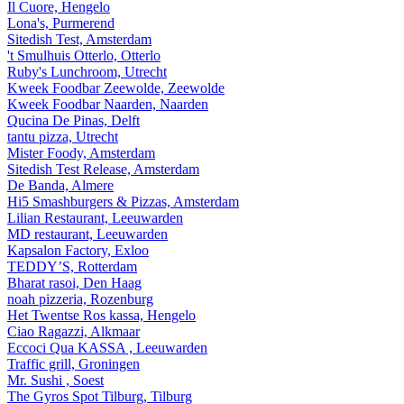
Il Cuore, Hengelo
Lona's, Purmerend
Sitedish Test, Amsterdam
't Smulhuis Otterlo, Otterlo
Ruby's Lunchroom, Utrecht
Kweek Foodbar Zeewolde, Zeewolde
Kweek Foodbar Naarden, Naarden
Qucina De Pinas, Delft
tantu pizza, Utrecht
Mister Foody, Amsterdam
Sitedish Test Release, Amsterdam
De Banda, Almere
Hi5 Smashburgers & Pizzas, Amsterdam
Lilian Restaurant, Leeuwarden
MD restaurant, Leeuwarden
Kapsalon Factory, Exloo
TEDDY’S, Rotterdam
Bharat rasoi, Den Haag
noah pizzeria, Rozenburg
Het Twentse Ros kassa, Hengelo
Ciao Ragazzi, Alkmaar
Eccoci Qua KASSA , Leeuwarden
Traffic grill, Groningen
Mr. Sushi , Soest
The Gyros Spot Tilburg, Tilburg