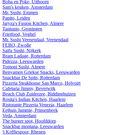
Boba en Poke, Uithoorn
Sam's keuken, Amsterdam
Mr. Sushi, Emmen
Papito, Leiden
Jaryza's Fusion Kitchen, Almere
Tantunio, Groningen
Frietfood, Veghel
Mr. Sushi Veenendaal, Veenendaal
FEBO, Zwolle
Saifu Sushi, Nijkerk
Bram Ladage, Rotterdam
Pidezza, Leeuwarden
Tomoni Sushi, Almere
Benyamen Griekse Snacks, Leeuwarden
Snackbar De Spits, Rotterdam
Pizzeria Steakhouse San Marco, Helvoirt
Cafetaria Jimmy, Beverwijk
Beach Club Zuiderzee, Biddinghuizen
Rosita's Indian Kitchen, Haarlem
Ristorante Pizzeria Venezia, Haarlem
Eethuis Jammie, Prinsenbeek
Veda, Amsterdam
The burger spot, Hoofddorp
Snackbar montana, Leeuwarden
't Koffiespoor, Rhenen