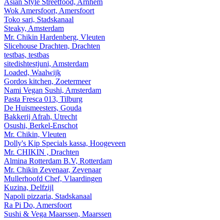
Asian Style Streetfood, Arnhem
Wok Amersfoort, Amersfoort
Toko sari, Stadskanaal
Steaky, Amsterdam
Mr. Chikin Hardenberg, Vleuten
Slicehouse Drachten, Drachten
testbas, testbas
sitedishtestjuni, Amsterdam
Loaded, Waalwijk
Gordos kitchen, Zoetermeer
Nami Vegan Sushi, Amsterdam
Pasta Fresca 013, Tilburg
De Huismeesters, Gouda
Bakkerij Afrah, Utrecht
Osushi, Berkel-Enschot
Mr. Chikin, Vleuten
Dolly's Kip Specials kassa, Hoogeveen
Mr. CHIKIN , Drachten
Almina Rotterdam B.V, Rotterdam
Mr. Chikin Zevenaar, Zevenaar
Mullerhoofd Chef, Vlaardingen
Kuzina, Delfzijl
Napoli pizzaria, Stadskanaal
Ra Pi Do, Amersfoort
Sushi & Vega Maarssen, Maarssen