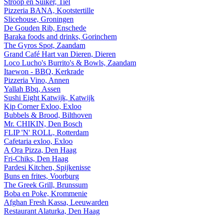
Stroop en Suiker, Tiel
Pizzeria BANA, Kootstertille
Slicehouse, Groningen
De Gouden Rib, Enschede
Baraka foods and drinks, Gorinchem
The Gyros Spot, Zaandam
Grand Café Hart van Dieren, Dieren
Loco Lucho's Burrito's & Bowls, Zaandam
Itaewon - BBQ, Kerkrade
Pizzeria Vino, Annen
Yallah Bbq, Assen
Sushi Eight Katwijk, Katwijk
Kip Corner Exloo, Exloo
Bubbels & Brood, Bilthoven
Mr. CHIKIN, Den Bosch
FLIP 'N' ROLL, Rotterdam
Cafetaria exloo, Exloo
A Ora Pizza, Den Haag
Fri-Chiks, Den Haag
Pardesi Kitchen, Spijkenisse
Buns en frites, Voorburg
The Greek Grill, Brunssum
Boba en Poke, Krommenie
Afghan Fresh Kassa, Leeuwarden
Restaurant Alaturka, Den Haag