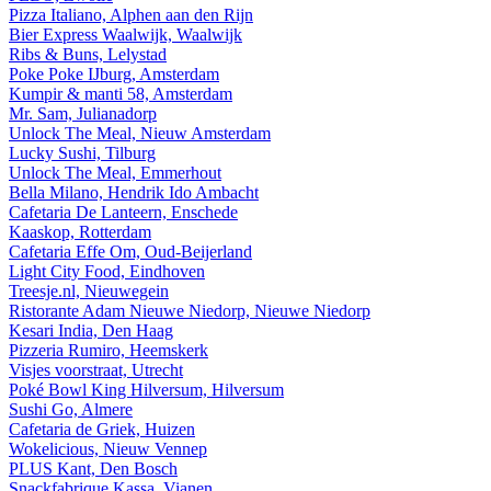
Pizza Italiano, Alphen aan den Rijn
Bier Express Waalwijk, Waalwijk
Ribs & Buns, Lelystad
Poke Poke IJburg, Amsterdam
Kumpir & manti 58, Amsterdam
Mr. Sam, Julianadorp
Unlock The Meal, Nieuw Amsterdam
Lucky Sushi, Tilburg
Unlock The Meal, Emmerhout
Bella Milano, Hendrik Ido Ambacht
Cafetaria De Lanteern, Enschede
Kaaskop, Rotterdam
Cafetaria Effe Om, Oud-Beijerland
Light City Food, Eindhoven
Treesje.nl, Nieuwegein
Ristorante Adam Nieuwe Niedorp, Nieuwe Niedorp
Kesari India, Den Haag
Pizzeria Rumiro, Heemskerk
Visjes voorstraat, Utrecht
Poké Bowl King Hilversum, Hilversum
Sushi Go, Almere
Cafetaria de Griek, Huizen
Wokelicious, Nieuw Vennep
PLUS Kant, Den Bosch
Snackfabrique Kassa, Vianen