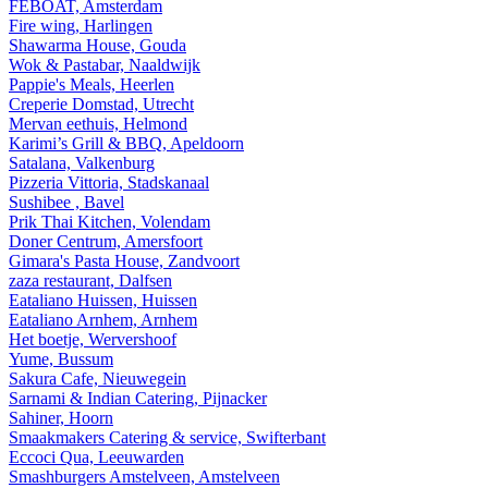
FEBOAT, Amsterdam
Fire wing, Harlingen
Shawarma House, Gouda
Wok & Pastabar, Naaldwijk
Pappie's Meals, Heerlen
Creperie Domstad, Utrecht
Mervan eethuis, Helmond
Karimi’s Grill & BBQ, Apeldoorn
Satalana, Valkenburg
Pizzeria Vittoria, Stadskanaal
Sushibee , Bavel
Prik Thai Kitchen, Volendam
Doner Centrum, Amersfoort
Gimara's Pasta House, Zandvoort
zaza restaurant, Dalfsen
Eataliano Huissen, Huissen
Eataliano Arnhem, Arnhem
Het boetje, Wervershoof
Yume, Bussum
Sakura Cafe, Nieuwegein
Sarnami & Indian Catering, Pijnacker
Sahiner, Hoorn
Smaakmakers Catering & service, Swifterbant
Eccoci Qua, Leeuwarden
Smashburgers Amstelveen, Amstelveen