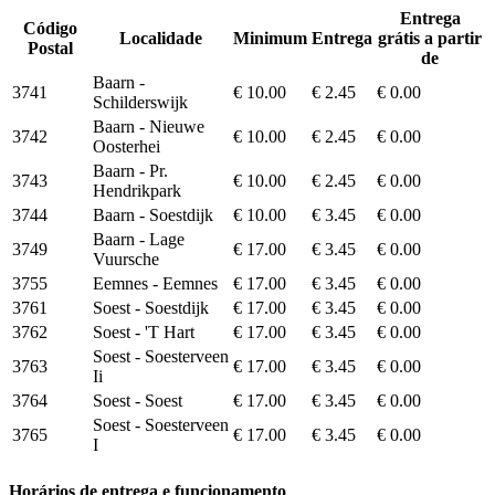
Entrega
Código
Localidade
Minimum
Entrega
grátis a partir
Postal
de
Baarn -
3741
€ 10.00
€ 2.45
€ 0.00
Schilderswijk
Baarn - Nieuwe
3742
€ 10.00
€ 2.45
€ 0.00
Oosterhei
Baarn - Pr.
3743
€ 10.00
€ 2.45
€ 0.00
Hendrikpark
3744
Baarn - Soestdijk
€ 10.00
€ 3.45
€ 0.00
Baarn - Lage
3749
€ 17.00
€ 3.45
€ 0.00
Vuursche
3755
Eemnes - Eemnes
€ 17.00
€ 3.45
€ 0.00
3761
Soest - Soestdijk
€ 17.00
€ 3.45
€ 0.00
3762
Soest - 'T Hart
€ 17.00
€ 3.45
€ 0.00
Soest - Soesterveen
3763
€ 17.00
€ 3.45
€ 0.00
Ii
3764
Soest - Soest
€ 17.00
€ 3.45
€ 0.00
Soest - Soesterveen
3765
€ 17.00
€ 3.45
€ 0.00
I
Horários de entrega e funcionamento