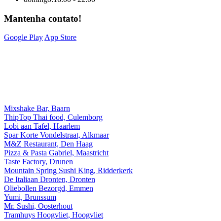
Mantenha contato!
Google Play
App Store
Solução total online pela Sitedish
Mixshake Bar, Baarn
ThipTop Thai food, Culemborg
Lobi aan Tafel, Haarlem
Spar Korte Vondelstraat, Alkmaar
M&Z Restaurant, Den Haag
Pizza & Pasta Gabriel, Maastricht
Taste Factory, Drunen
Mountain Spring Sushi King, Ridderkerk
De Italiaan Dronten, Dronten
Oliebollen Bezorgd, Emmen
Yumi, Brunssum
Mr. Sushi, Oosterhout
Tramhuys Hoogvliet, Hoogvliet