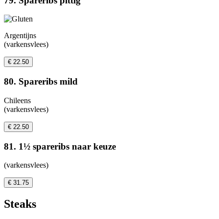
79. Spareribs pittig
Argentijns
(varkensvlees)
€ 22.50
80. Spareribs mild
Chileens
(varkensvlees)
€ 22.50
81. 1½ spareribs naar keuze
(varkensvlees)
€ 31.75
Steaks