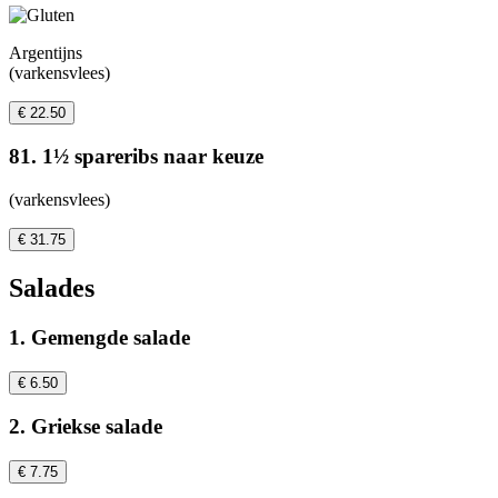
Argentijns
(varkensvlees)
€ 22.50
81. 1½ spareribs naar keuze
(varkensvlees)
€ 31.75
Salades
1. Gemengde salade
€ 6.50
2. Griekse salade
€ 7.75