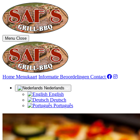
Menu
Close
(huidige)
Home
Menukaart
Informatie
Beoordelingen
Contact
Nederlands
English
Deutsch
Português