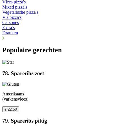
Vlees pizza's
Mixed pizza's
Vegetarische pizza's
Vis pizza's
Calzones
Extra’s
Dranken
Populaire gerechten
78. Spareribs zoet
Amerikaans
(varkensvlees)
€ 22.50
79. Spareribs pittig