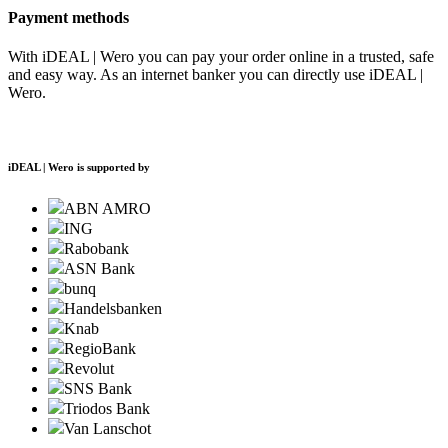
Payment methods
With iDEAL | Wero you can pay your order online in a trusted, safe
and easy way. As an internet banker you can directly use iDEAL |
Wero.
iDEAL | Wero is supported by
ABN AMRO
ING
Rabobank
ASN Bank
bunq
Handelsbanken
Knab
RegioBank
Revolut
SNS Bank
Triodos Bank
Van Lanschot