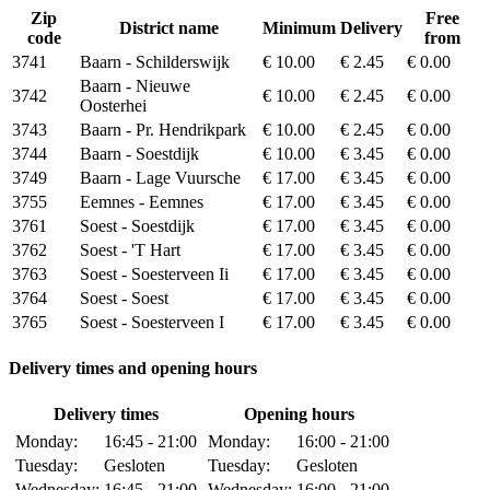
Zip
Free
District name
Minimum
Delivery
code
from
3741
Baarn - Schilderswijk
€ 10.00
€ 2.45
€ 0.00
Baarn - Nieuwe
3742
€ 10.00
€ 2.45
€ 0.00
Oosterhei
3743
Baarn - Pr. Hendrikpark
€ 10.00
€ 2.45
€ 0.00
3744
Baarn - Soestdijk
€ 10.00
€ 3.45
€ 0.00
3749
Baarn - Lage Vuursche
€ 17.00
€ 3.45
€ 0.00
3755
Eemnes - Eemnes
€ 17.00
€ 3.45
€ 0.00
3761
Soest - Soestdijk
€ 17.00
€ 3.45
€ 0.00
3762
Soest - 'T Hart
€ 17.00
€ 3.45
€ 0.00
3763
Soest - Soesterveen Ii
€ 17.00
€ 3.45
€ 0.00
3764
Soest - Soest
€ 17.00
€ 3.45
€ 0.00
3765
Soest - Soesterveen I
€ 17.00
€ 3.45
€ 0.00
Delivery times and opening hours
Delivery times
Opening hours
Monday:
16:45 - 21:00
Monday:
16:00 - 21:00
Tuesday:
Gesloten
Tuesday:
Gesloten
Wednesday:
16:45 - 21:00
Wednesday:
16:00 - 21:00