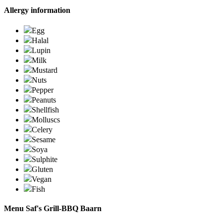
Allergy information
Egg
Halal
Lupin
Milk
Mustard
Nuts
Pepper
Peanuts
Shellfish
Molluscs
Celery
Sesame
Soya
Sulphite
Gluten
Vegan
Fish
Menu Saf's Grill-BBQ Baarn