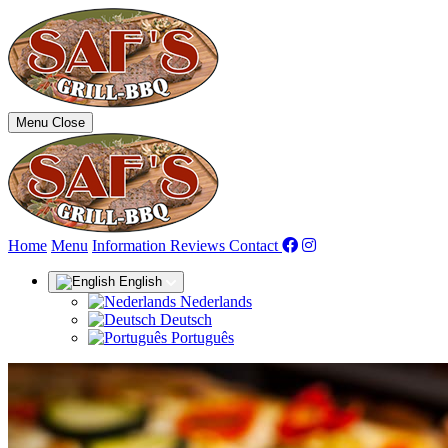
Menu
Close
(current)
Home
Menu
Information
Reviews
Contact
English
Nederlands
Deutsch
Português