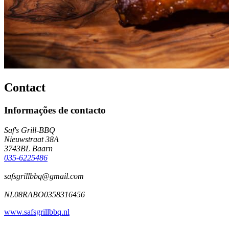
Contact
Informações de contacto
Saf's Grill-BBQ
Nieuwstraat 38A
3743BL Baarn
035-6225486
safsgrillbbq@gmail.com
NL08RABO0358316456
www.safsgrillbbq.nl