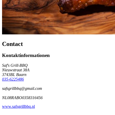
Contact
Kontaktinformationen
Saf's Grill-BBQ
Nieuwstraat 38A
3743BL Baarn
035-6225486
safsgrillbbq@gmail.com
NL08RABO0358316456
www.safsgrillbbq.nl