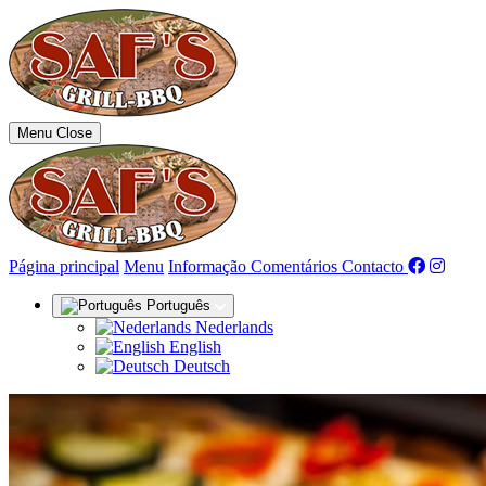
Menu
Close
(actual)
Página principal
Menu
Informação
Comentários
Contacto
Português
Nederlands
English
Deutsch